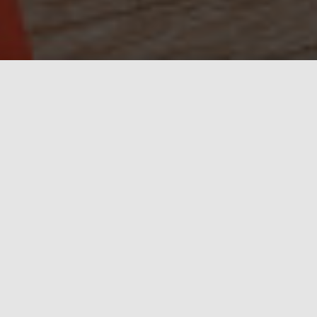
WHY CHOOSE US?
We design our software for you, your businesses,
your constraints with concrete and operational
tools to help you meet your economic, financial,
human and business challenges.