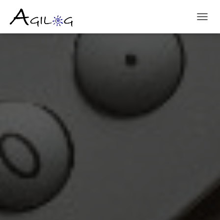
T
O
G
G
L
E
N
A
V
I
G
A
T
I
O
N