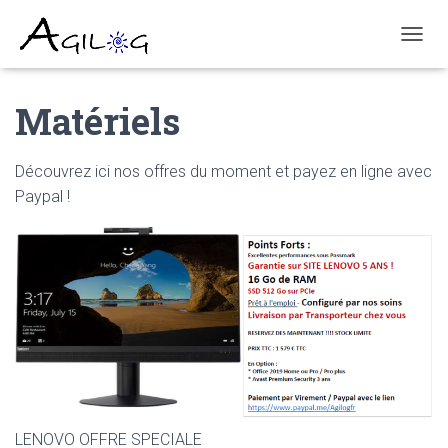
T
O
G
Matériels
G
L
E
N
Découvrez ici nos offres du moment et payez en ligne avec
A
Paypal !
V
I
G
A
T
I
O
N
LENOVO OFFRE SPECIALE