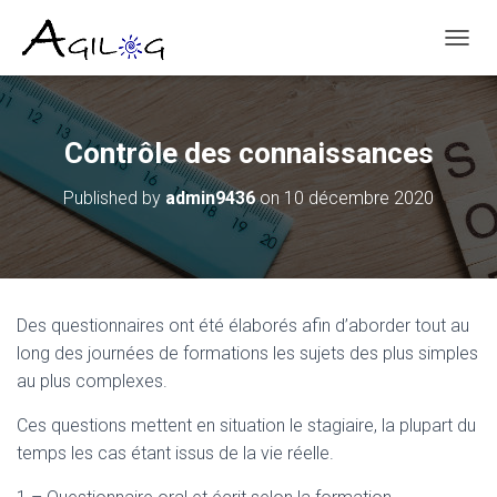
T
O
G
G
L
Contrôle des connaissances
E
N
Published by
admin9436
on
10 décembre 2020
A
V
I
G
A
T
Des questionnaires ont été élaborés afin d’aborder tout au
I
O
long des journées de formations les sujets des plus simples
N
au plus complexes.
Ces questions mettent en situation le stagiaire, la plupart du
temps les cas étant issus de la vie réelle.