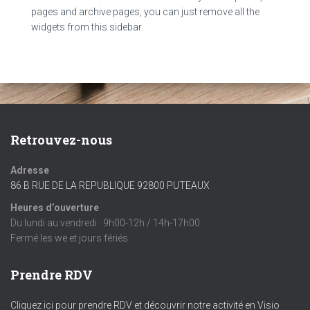
pages and archive pages, you can just remove all the
widgets from this sidebar.
Retrouvez-nous
Adresse
86 B RUE DE LA REPUBLIQUE 92800 PUTEAUX
Heures d’ouverture
Du lundi au vendredi : 9h00-12h / 14h-17h00
Fermé les we et jours fériés
Prendre RDV
Cliquez ici pour prendre RDV et découvrir notre activité en Visio