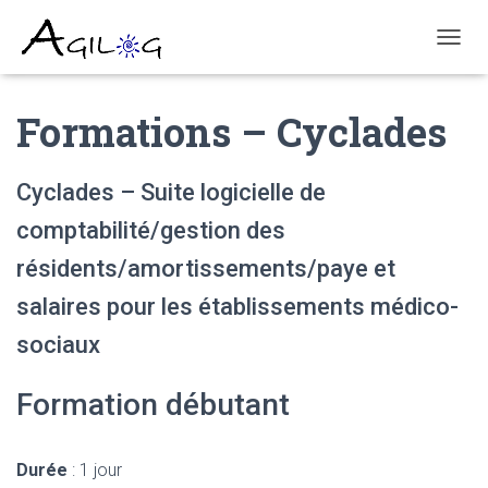
T
O
G
Formations – Cyclades
G
L
E
N
Cyclades – Suite logicielle de
A
V
comptabilité/gestion des
I
G
résidents/amortissements/paye et
A
salaires pour les établissements médico-
T
I
sociaux
O
N
Formation débutant
Durée
: 1 jour