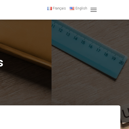
Français
English
T
O
G
G
L
E
N
A
s
V
I
G
A
T
I
O
N