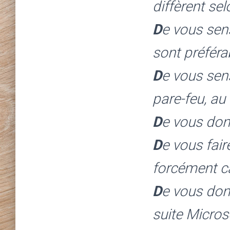
diffèrent se
D
e vous sensi
sont préféra
D
e vous sens
pare-feu, a
D
e vous don
D
e vous fair
forcément ca
D
e vous don
suite Microso