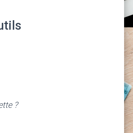
tils
ette ?