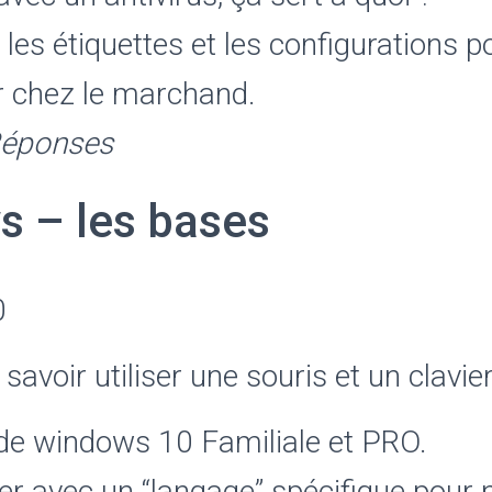
es étiquettes et les configurations p
ir chez le marchand.
Réponses
 – les bases
0
savoir utiliser une souris et un clavie
de windows 10 Familiale et PRO.
ser avec un “langage” spécifique pour 