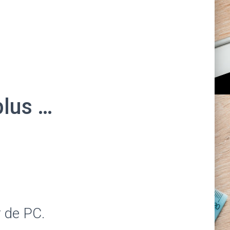
plus …
r de PC.