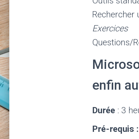
Outils standa
Rechercher u
Exercices
Questions/
Microsof
enfin a
Durée
: 3 h
Pré-requis :