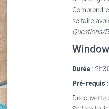
Comprendre l
se faire avo
Questions/
Windows
Durée
: 2h3
Pré-requis :
Découverte 
Se familiari