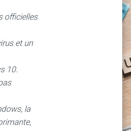
 officielles
irus et un
s 10.
 pas
ndows, la
mprimante,