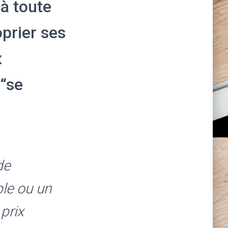
 à toute
prier ses
x
 “se
de
le ou un
 prix