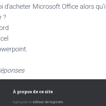
i d’acheter Microsoft Office alors qu’i
e ?
ord
cel
owerpoint.
Réponses
À propos de ce site
Agilog est un
éditeur de logiciels
.