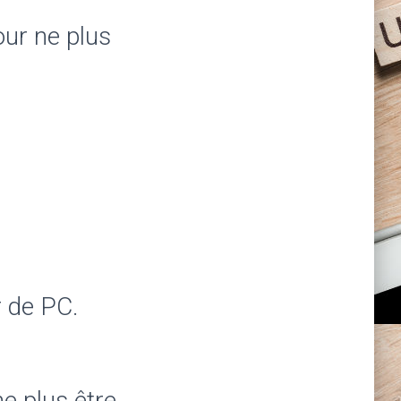
our ne plus
r de PC.
ne plus être