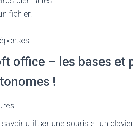
rds bien utiles.
n fichier.
Réponses
t office – les bases et 
utonomes !
eures
savoir utiliser une souris et un clavie